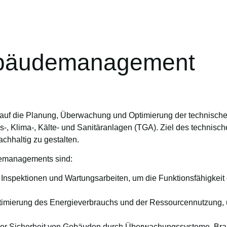
Startseite
Unterne
ebäudemanagement
uf die Planung, Überwachung und Optimierung der technisch
-, Klima-, Kälte- und Sanitäranlagen (TGA). Ziel des technis
achhaltig zu gestalten.
emanagements sind:
nspektionen und Wartungsarbeiten, um die Funktionsfähigkeit 
mierung des Energieverbrauchs und der Ressourcennutzung, 
der Sicherheit von Gebäuden durch Überwachungssysteme, Br